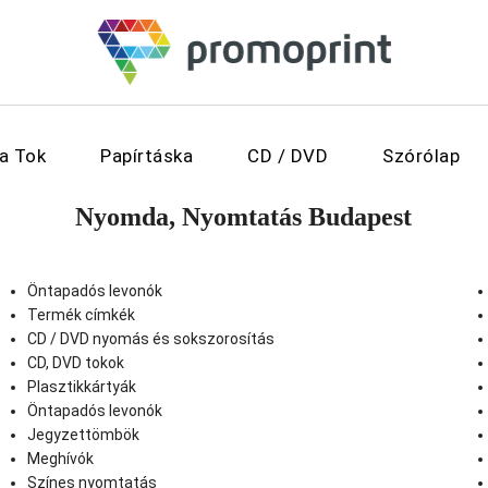
ya Tok
Papírtáska
CD / DVD
Szórólap
Nyomda, Nyomtatás Budapest
Öntapadós levonók
Termék címkék
CD / DVD nyomás és sokszorosítás
CD, DVD tokok
Plasztikkártyák
Öntapadós levonók
Jegyzettömbök
Meghívók
Színes nyomtatás