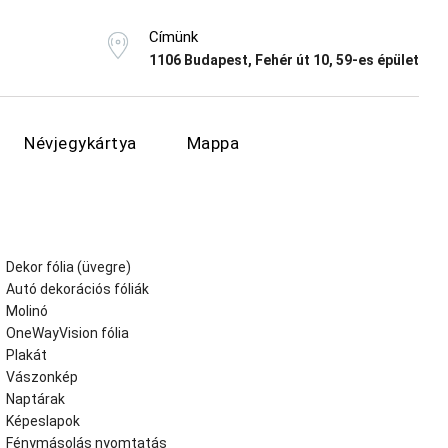
Címünk
1106 Budapest, Fehér út 10, 59-es épület
Névjegykártya
Mappa
Dekor fólia (üvegre)
Autó dekorációs fóliák
Molinó
OneWayVision fólia
Plakát
Vászonkép
Naptárak
Képeslapok
Fénymásolás nyomtatás