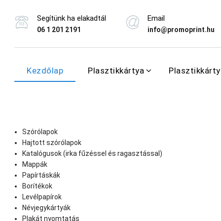
Segítünk ha elakadtál
Email
06 1 201 2191
info@promoprint.hu
Kezdőlap
Plasztikkártya
Plasztikkárt
Szórólapok
Hajtott szórólapok
Katalógusok (irka fűzéssel és ragasztással)
Mappák
Papírtáskák
Borítékok
Levélpapírok
Névjegykártyák
Plakát nyomtatás